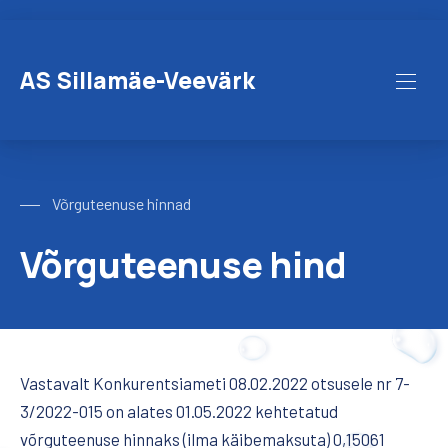
CLO
AS Sillamäe-Veevärk
MAI
Võrguteenuse hinnad
Võrguteenuse hind
Vastavalt Konkurentsiameti 08.02.2022 otsusele nr 7-
3/2022-015 on alates 01.05.2022 kehtetatud
võrguteenuse hinnaks (ilma käibemaksuta) 0,15061