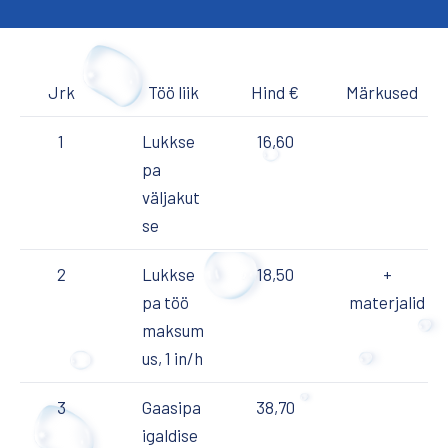
Jrk
Töö liik
Hind €
Märkused
1
Lukkse
16,60
pa
väljakut
se
2
Lukkse
18,50
+
pa töö
materjalid
maksum
us, 1 in/h
3
Gaasipa
38,70
igaldise