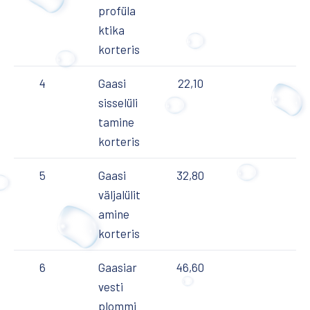
profüla
ktika
korteris
4
Gaasi
22,10
sisselüli
tamine
korteris
5
Gaasi
32,80
väljalülit
amine
korteris
6
Gaasiar
46,60
vesti
plommi