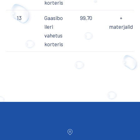
korteris
13
Gaasibo
99,70
+
ileri
materjalid
vahetus
korteris