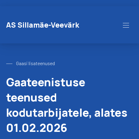
CLO
AS Sillamäe-Veevärk
MAI
Gaasi lisateenused
Gaateenistuse
teenused
kodutarbijatele, alates
01.02.2026