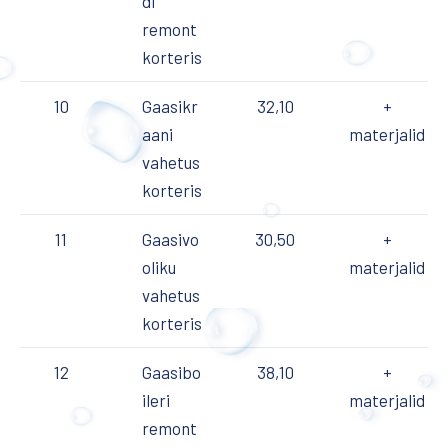
di
remont
korteris
10
Gaasikr
32,10
+
aani
materjalid
vahetus
korteris
11
Gaasivo
30,50
+
oliku
materjalid
vahetus
korteris
12
Gaasibo
38,10
+
ileri
materjalid
remont