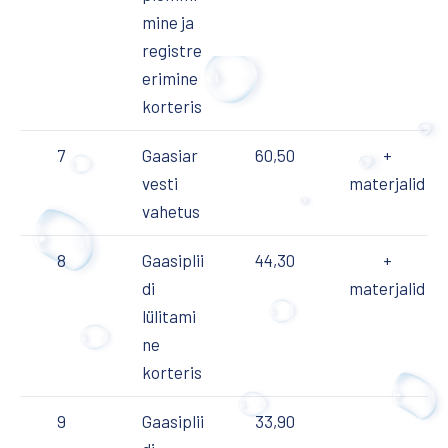
mine ja
registre
erimine
korteris
7
Gaasiar
60,50
+
vesti
materjalid
vahetus
PREVIOUS
JÄR
8
Gaasiplii
44,30
+
di
materjalid
lülitami
ne
korteris
9
Gaasiplii
33,90